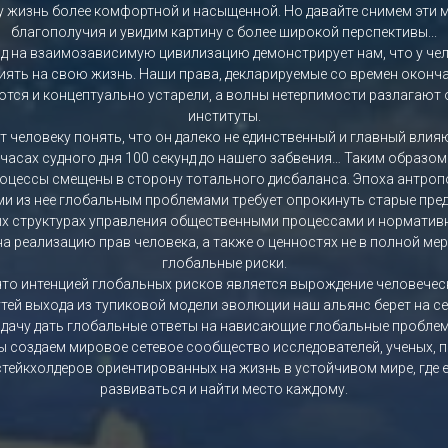
у жизнь более комфортной и насыщенной. Но давайте снимем эти 
благополучия и увидим картину с более широкой перспективы...
д на взаимозависимую цивилизацию демонстрирует нам, что у че
ять на свою жизнь. Наши права, декларируемые со времен оконч
ются и концептуально устарели, а волны нетерпимости разлагают
институты.
т человеку понять, что он далеко не единственный и главный влия
 часах судного дня 100 секунд до нашего забвения… Таким образом
оцессы смещены в сторону тотального дисбаланса. Эпоха антроп
 из нее глобальным проблемами требует опрокинуть старые пре
х структурах управления общественными процессами и нормативн
а реализацию прав человека, а также о ценностях не в полной м
глобальные риски.
 что интенцией глобальных рисков является вырождение человечес
утей выхода из тупиковой модели эволюции наш альянс берет на с
адачу дать глобальные ответы на нависающие глобальные проблем
ы создаем мировое сетевое сообщество исследователей, ученых, 
 стейкхолдеров ориентированных на жизнь в устойчивом мире, где
развиваться и найти место каждому.