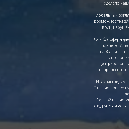
сделало наш
Глобальный взгля
возможностей вли
войн, наруша
Да и биосфера дае
планете… А на
глобальные пр
вытекающими
центрированны
направленных н
Итак, мы видим,
С целью поиска п
з
И с этой целью м
студентов и всех