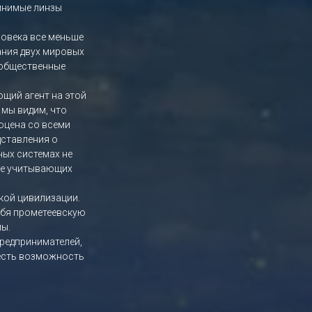
мнимые линзы
ловека все меньше
ания двух мировых
 общественные
ющий агент на этой
 мы видим, что
оцена со всеми
дставления о
ых системах не
ере учитывающих
кой цивилизации.
ебя прометеевскую
ы.
предпринимателей,
 есть возможность