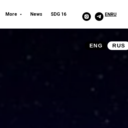
More
News
SDG 16
EN
RU
ENG
RUS